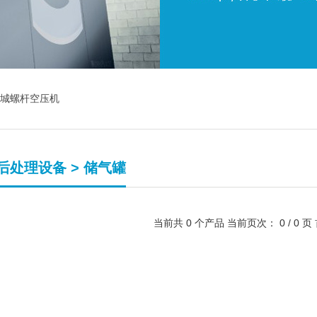
城螺杆空压机
后处理设备 > 储气罐
当前共
0
个产品 当前页次：
0
/
0
页