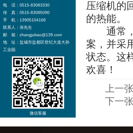
压缩机的
电 话：0515-83083330
传 真：0515-83085090
的热能。
手 机：13905104168
联系人：张先生
通常，最
邮 箱：zhangjubao@139.com
案，并采
地 址：盐城市盐都区世纪大道大孙
工业园
状态。这
欢喜！
上一张
下一张
微信客服